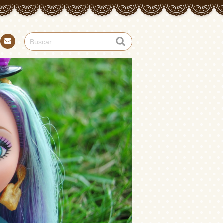
Con
tact
o