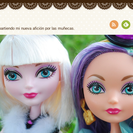
partiendo mi nueva afición por las muñecas.
RSS
Fee
dly