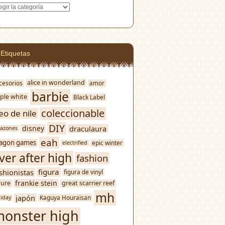
egorías
Etiquetas
alice in wonderland
cesorios
amor
barbie
ple white
Black Label
coleccionable
eo de nile
DIY
disney
draculaura
razones
eah
agon games
epic winter
electrified
ver after high
fashion
figura
shionistas
figura de vinyl
frankie stein
gure
great scarrier reef
mh
japón
Kaguya Houraisan
liday
onster high