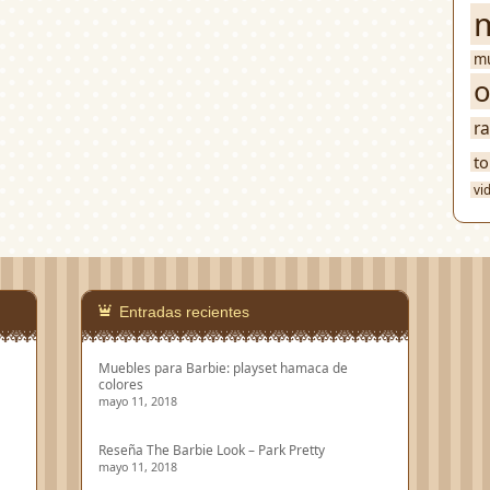
mú
o
r
to
vi
Entradas recientes
Muebles para Barbie: playset hamaca de
colores
mayo 11, 2018
Reseña The Barbie Look – Park Pretty
mayo 11, 2018