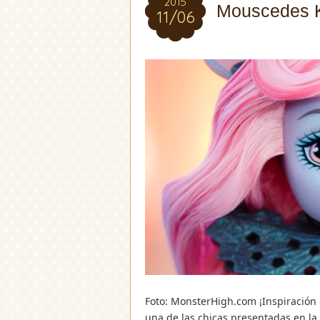
2015
2015
Mouscedes Ki
11/06
11/06
Foto: MonsterHigh.com ¡Inspiración
una de las chicas presentadas en la 