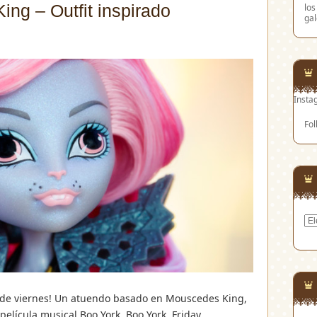
ng – Outfit inspirado
los
gal
Insta
Fol
Arc
 de viernes! Un atuendo basado en Mouscedes King,
película musical Boo York, Boo York. Friday