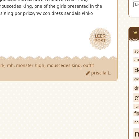
Cat
 Mouscedes King, one of the girls presented in the
 King por prixxynw con dress sandals Pinko
LEER
LEER
POST
POST
ac
ap
ork
,
mh
,
monster high
,
mouscedes king
,
outfit
cl
priscila L.
co
dr
e
fa
fi
ho
m