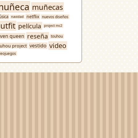
muñeca
muñecas
netflix
sica
nuevos diseños
navidad
utfit
película
project mc2
reseña
aven queen
touhou
video
vestido
uhou project
deojuegos