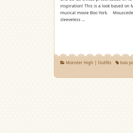
inspiration! This is a look based on
musical movie Boo York. Mouscedes
sleeveless …
Monster High
|
Outfits
boo y