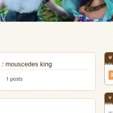
a : mouscedes king
1 posts
La 