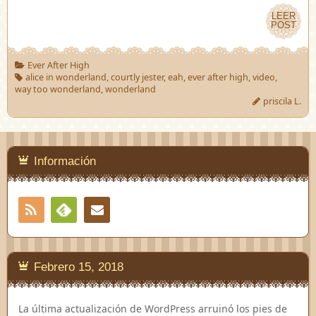
LEER
LEER
POST
POST
Ever After High
alice in wonderland
,
courtly jester
,
eah
,
ever after high
,
video
,
way too wonderland
,
wonderland
priscila L.
Información
RSS
Contacto
Feedly
Febrero 15, 2018
La última actualización de WordPress arruinó los pies de