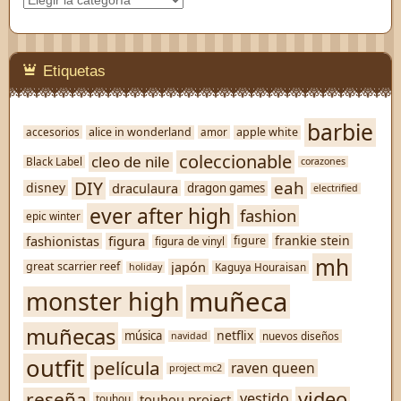
Etiquetas
barbie
alice in wonderland
apple white
accesorios
amor
coleccionable
cleo de nile
Black Label
corazones
DIY
eah
disney
draculaura
dragon games
electrified
ever after high
fashion
epic winter
figura
fashionistas
frankie stein
figure
figura de vinyl
mh
japón
great scarrier reef
Kaguya Houraisan
holiday
muñeca
monster high
muñecas
netflix
música
nuevos diseños
navidad
outfit
película
raven queen
project mc2
video
reseña
vestido
touhou project
touhou