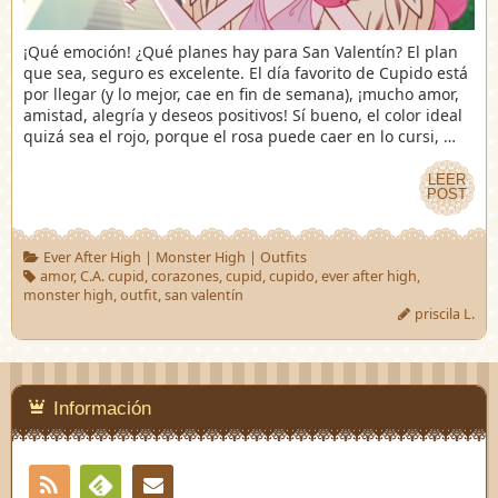
¡Qué emoción! ¿Qué planes hay para San Valentín? El plan
que sea, seguro es excelente. El día favorito de Cupido está
por llegar (y lo mejor, cae en fin de semana), ¡mucho amor,
amistad, alegría y deseos positivos! Sí bueno, el color ideal
quizá sea el rojo, porque el rosa puede caer en lo cursi, …
LEER
LEER
POST
POST
Ever After High
|
Monster High
|
Outfits
amor
,
C.A. cupid
,
corazones
,
cupid
,
cupido
,
ever after high
,
monster high
,
outfit
,
san valentín
priscila L.
Información
RSS
Contacto