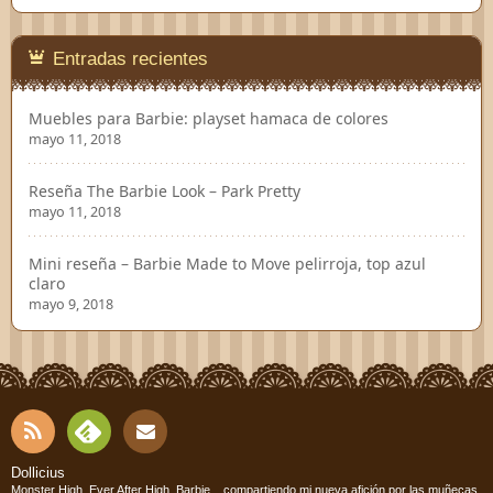
Entradas recientes
Muebles para Barbie: playset hamaca de colores
mayo 11, 2018
Reseña The Barbie Look – Park Pretty
mayo 11, 2018
Mini reseña – Barbie Made to Move pelirroja, top azul
claro
mayo 9, 2018
RSS
Fee
Cont
Dollicius
Monster High, Ever After High, Barbie... compartiendo mi nueva afición por las muñecas.