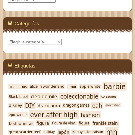
Categorías
Categorías
Etiquetas
barbie
alice in wonderland
apple white
accesorios
amor
coleccionable
cleo de nile
Black Label
corazones
DIY
eah
disney
draculaura
dragon games
electrified
ever after high
fashion
epic winter
figura
fashionistas
frankie stein
figure
figura de vinyl
mh
japón
great scarrier reef
Kaguya Houraisan
holiday