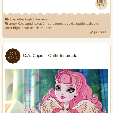
LEER
LEER
POST
POST
Ever After High
|
Reviews
amor
,
C.A. cupid
,
corazón
,
corazones
,
cupid
,
cupido
,
eah
,
ever
after high
,
heartstruck
,
muñeca
priscila L.
2016
2016
C.A. Cupid – Outfit Inspirado
02/12
02/12