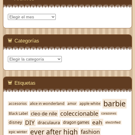
Archivos
Categorías
Categorías
Etiquetas
barbie
alice in wonderland
apple white
accesorios
amor
coleccionable
cleo de nile
Black Label
corazones
DIY
eah
disney
draculaura
dragon games
electrified
ever after high
fashion
epic winter