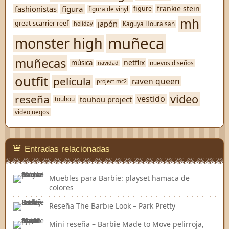
figura
fashionistas
frankie stein
figure
figura de vinyl
mh
japón
great scarrier reef
Kaguya Houraisan
holiday
muñeca
monster high
muñecas
netflix
música
nuevos diseños
navidad
outfit
película
raven queen
project mc2
video
reseña
vestido
touhou project
touhou
videojuegos
Entradas relacionadas
Muebles para Barbie: playset hamaca de
colores
Reseña The Barbie Look – Park Pretty
Mini reseña – Barbie Made to Move pelirroja,