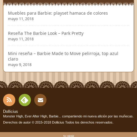
Muebles para Barbie: playset hamaca de colores
mayo 11, 2018
Reseña The Barbie Look – Park Pretty
mayo 11, 2018
Mini reseña – Barbie Made to Move pelirroja, top azul
claro
mayo 9, 2018
RSS
Fee
Cont
Dollicius
Monster High, Ever After High, Barbie... compartiendo mi nueva afición por las muñecas.
dly
Derechos de autor © 2015-2018
Dollicius
Todos los derechos reservados.
acto
SUBIR