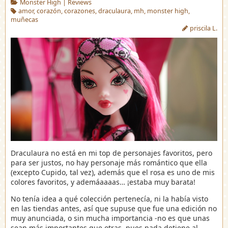
Monster High
|
Reviews
amor
,
corazón
,
corazones
,
draculaura
,
mh
,
monster high
,
muñecas
priscila L.
Draculaura no está en mi top de personajes favoritos, pero
para ser justos, no hay personaje más romántico que ella
(excepto Cupido, tal vez), además que el rosa es uno de mis
colores favoritos, y ademáaaaas… ¡estaba muy barata!
No tenía idea a qué colección pertenecía, ni la había visto
en las tiendas antes, así que supuse que fue una edición no
muy anunciada, o sin mucha importancia -no es que unas
sean más importantes que otras, pues nada detiene al