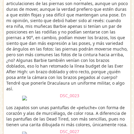
articulaciones de las piernas son normales, aunque un poco
duras de mover, aunque la verdad prefiero que estén duras
a que estén flojas y sea difícil que mantengan una pose. En
mi opinión, siento que debió haber sido al revés: cuando
era niña, mis muñecas Barbie apenas si tenían un par de
posiciones en las rodillas y no podían sentarse con las
piernas a 90°, en cambio, podían mover los brazos, los que
siento que dan más expresión a las poses, y más variedad
de ángulos en las fotos: las piernas podrán moverse mucho,
pero son más comunes las fotos de la cintura hacia arriba,
¿no? Algunas Barbie también venían con los brazos
doblados, eso lo han retomado la línea budget de las Ever
After High: un brazo doblado y otro recto, porque ¿quién
posa ante la cámara con los brazos pegados al cuerpo?
Tendré que ponerle Draculaura un uniforme militar, o algo
así.
Los zapatos son unas pantuflas de «peluche» con forma de
corazón y alas de murciélago, de color rosa. A diferencia de
las pantuflas de las Dead Tired, son más sencillas, pues no
tienen una carita dibujada ni más colores, únicamente rosa.