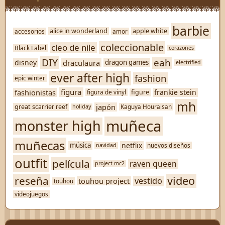
barbie
alice in wonderland
apple white
accesorios
amor
coleccionable
cleo de nile
Black Label
corazones
DIY
eah
disney
draculaura
dragon games
electrified
ever after high
fashion
epic winter
figura
fashionistas
frankie stein
figure
figura de vinyl
mh
japón
great scarrier reef
Kaguya Houraisan
holiday
muñeca
monster high
muñecas
netflix
música
nuevos diseños
navidad
outfit
película
raven queen
project mc2
video
reseña
vestido
touhou project
touhou
videojuegos