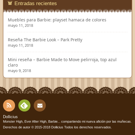
Entradas recientes
Muebles para Barbie: playset hamaca de colores
mayo 11, 2018
Reseña The Barbie Look – Park Pretty
mayo 11, 2018
Mini reseña – Barbie Made to Move pelirroja, top azul
claro
mayo 9, 2018
RSS
Fee
Cont
Dollicius
Monster High, Ever After High, Barbie... compartiendo mi nueva afición por las muñecas.
dly
Derechos de autor © 2015-2018
Dollicius
Todos los derechos reservados.
acto