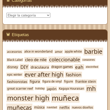
Categorías
Categorías
Etiquetas
barbie
alice in wonderland
apple white
accesorios
amor
coleccionable
cleo de nile
Black Label
corazones
DIY
eah
disney
draculaura
dragon games
electrified
ever after high
fashion
epic winter
figura
fashionistas
frankie stein
figure
figura de vinyl
mh
japón
great scarrier reef
Kaguya Houraisan
holiday
muñeca
monster high
muñecas
netflix
música
nuevos diseños
navidad