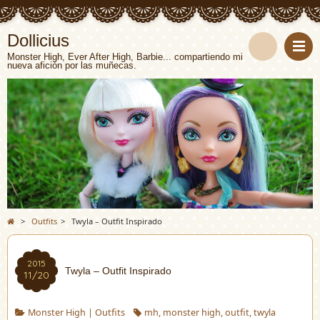
Dollicius
Monster High, Ever After High, Barbie... compartiendo mi
nueva afición por las muñecas.
>
Outfits
>
Twyla – Outfit Inspirado
2015
Twyla – Outfit Inspirado
11/20
Monster High
|
Outfits
mh
,
monster high
,
outfit
,
twyla