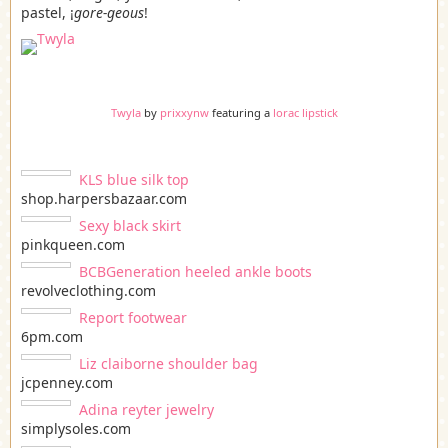
pastel, ¡
gore-geous
!
Twyla
by
prixxynw
featuring a
lorac lipstick
KLS blue silk top
shop.harpersbazaar.com
Sexy black skirt
pinkqueen.com
BCBGeneration heeled ankle boots
revolveclothing.com
Report footwear
6pm.com
Liz claiborne shoulder bag
jcpenney.com
Adina reyter jewelry
simplysoles.com