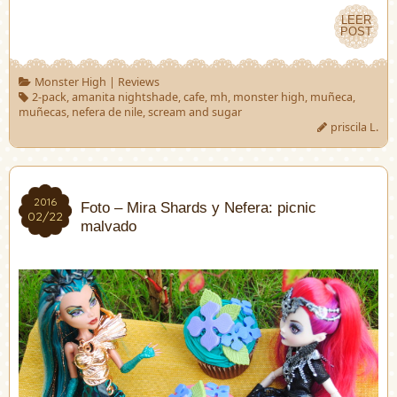
LEER
LEER
POST
POST
Monster High
|
Reviews
2-pack
,
amanita nightshade
,
cafe
,
mh
,
monster high
,
muñeca
,
muñecas
,
nefera de nile
,
scream and sugar
priscila L.
2016
2016
Foto – Mira Shards y Nefera: picnic
02/22
02/22
malvado