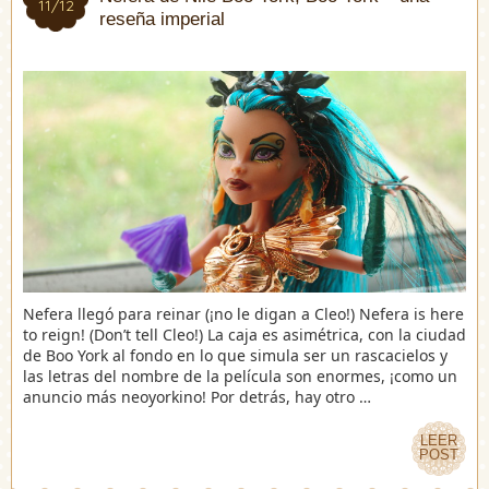
11/12
11/12
reseña imperial
Nefera llegó para reinar (¡no le digan a Cleo!) Nefera is here
to reign! (Don’t tell Cleo!) La caja es asimétrica, con la ciudad
de Boo York al fondo en lo que simula ser un rascacielos y
las letras del nombre de la película son enormes, ¡como un
anuncio más neoyorkino! Por detrás, hay otro …
LEER
LEER
POST
POST