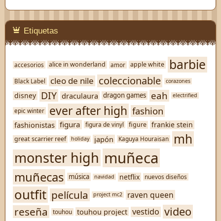
Etiquetas
barbie
alice in wonderland
apple white
accesorios
amor
coleccionable
cleo de nile
Black Label
corazones
DIY
eah
disney
draculaura
dragon games
electrified
ever after high
fashion
epic winter
figura
fashionistas
frankie stein
figure
figura de vinyl
mh
japón
great scarrier reef
Kaguya Houraisan
holiday
muñeca
monster high
muñecas
netflix
música
nuevos diseños
navidad
outfit
película
raven queen
project mc2
video
reseña
vestido
touhou project
touhou