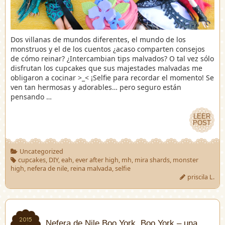
Dos villanas de mundos diferentes, el mundo de los
monstruos y el de los cuentos ¿acaso comparten consejos
de cómo reinar? ¿Intercambian tips malvados? O tal vez sólo
disfrutan los cupcakes que sus majestades malvadas me
obligaron a cocinar >_< ¡Selfie para recordar el momento! Se
ven tan hermosas y adorables… pero seguro están
pensando …
LEER
LEER
POST
POST
Uncategorized
cupcakes
,
DIY
,
eah
,
ever after high
,
mh
,
mira shards
,
monster
high
,
nefera de nile
,
reina malvada
,
selfie
priscila L.
2015
2015
Nefera de Nile Boo York, Boo York – una