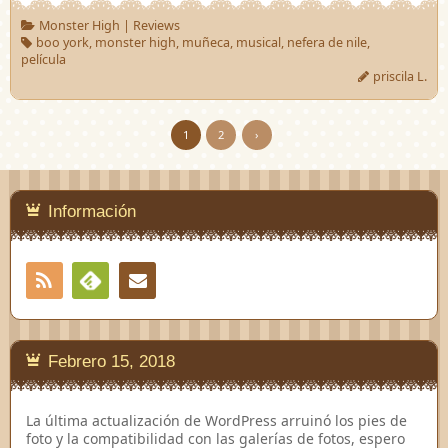
Monster High
|
Reviews
boo york
,
monster high
,
muñeca
,
musical
,
nefera de nile
,
película
priscila L.
1
2
›
Información
RSS
Contacto
Feedly
Febrero 15, 2018
La última actualización de WordPress arruinó los pies de
foto y la compatibilidad con las galerías de fotos, espero