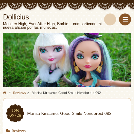
Dollicius
Monster High, Ever After High, Barbie... compartiendo mi
nueva afición por las muñecas.
>
Reviews
>
Marisa Kirisame: Good Smile Nendoroid 092
2016
Marisa Kirisame: Good Smile Nendoroid 092
09/28
Reviews