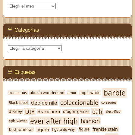
Archivos
Categorías
Categorías
Etiquetas
barbie
alice in wonderland
apple white
accesorios
amor
coleccionable
cleo de nile
Black Label
corazones
DIY
eah
disney
draculaura
dragon games
electrified
ever after high
fashion
epic winter
figura
fashionistas
frankie stein
figure
figura de vinyl