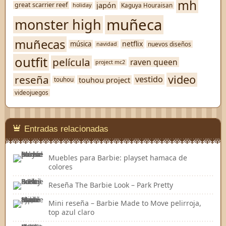
mh
japón
great scarrier reef
Kaguya Houraisan
holiday
muñeca
monster high
muñecas
netflix
música
nuevos diseños
navidad
outfit
película
raven queen
project mc2
video
reseña
vestido
touhou project
touhou
videojuegos
Entradas relacionadas
Muebles para Barbie: playset hamaca de
colores
Reseña The Barbie Look – Park Pretty
Mini reseña – Barbie Made to Move pelirroja,
top azul claro